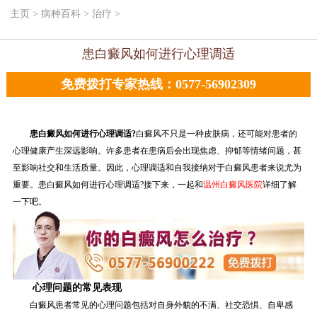
主页
>
病种百科
>
治疗
>
患白癜风如何进行心理调适
免费拨打专家热线：0577-56902309
患白癜风如何进行心理调适?
白癜风不只是一种皮肤病，还可能对患者的
心理健康产生深远影响。许多患者在患病后会出现焦虑、抑郁等情绪问题，甚
至影响社交和生活质量。因此，心理调适和自我接纳对于白癜风患者来说尤为
重要。患白癜风如何进行心理调适?接下来，一起和
温州白癜风医院
详细了解
一下吧。
心理问题的常见表现
白癜风患者常见的心理问题包括对自身外貌的不满、社交恐惧、自卑感