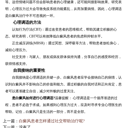
等。这些情绪问题不但会影响患者的心理健康，还可能间接影响效果。研究表
明，心理压力过大会导致免疫系统功能紊乱，从而加重病情。因此，心理调适
是白癜风治疗中不可忽视的一环。
心理调适的方法
认知行为疗法(CBT)：通过改变患者的思维模式，帮助其建立积极的心
态。研究表明，CBT可以有效降低白癜风患者的焦虑和抑郁水平。
正念减压训练(MBSR)：通过冥想、深呼吸等方法，帮助患者放松身心，
减轻心理压力。
社交支持：与家人、朋友或病友群体保持沟通，分享自己的感受和经历，
获得情感支持。
自我接纳的重要性
自我接纳是心理调适的关键一步。白癜风患者应学会接纳自己的病情，认
识到白癜风并不影响自己的价值和能力。通过积极的自我对话和正向肯定，患
者可以逐渐建立自信，减少对外貌的过度关注。
患白癜风如何进行心理调适?
温馨提醒： 心理调适是一个循序渐进的过
程，患者不必急于求成。如果感到心理压力过大，应及时寻求专业心理医生的
帮助。记住，白癜风只是生活的一部分，而不是全部。
上一篇：
白癜风患者怎样通过社交帮助治疗呢?
下一篇：没有了